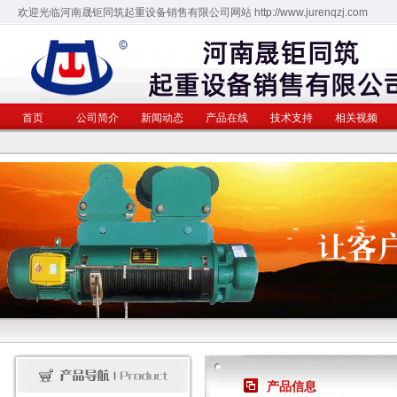
欢迎光临河南晟钜同筑起重设备销售有限公司网站 http://www.jurenqzj.com
河南晟钜同筑起重设备销售有限公司
首页
公司简介
新闻动态
产品在线
技术支持
相关视频
产品信息