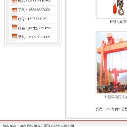
电话：0373-8710600
手机：15893822009
Q Q：1595777959
环链电动葫
邮箱：
jrqzj@139.com
手机：15893822009
U型双梁门式
页次：1/2 每页9 
版权所有：河南晟钜同筑起重设备销售有限公司